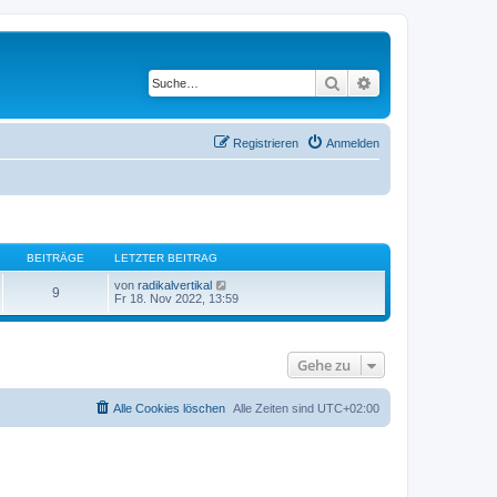
Suche
Erweiterte Suche
Registrieren
Anmelden
BEITRÄGE
LETZTER BEITRAG
N
von
radikalvertikal
9
e
Fr 18. Nov 2022, 13:59
u
e
s
t
Gehe zu
e
r
B
e
Alle Cookies löschen
Alle Zeiten sind
UTC+02:00
i
t
r
a
g