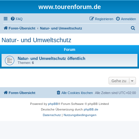
www.tourenforum.de
FAQ
Registrieren
Anmelden
S
Foren-Übersicht
Natur- und Umweltschutz
u
Natur- und Umweltschutz
c
Forum
h
e
Natur- und Umweltschutz öffentlich
Themen:
6
Gehe zu
Foren-Übersicht
Alle Cookies löschen
Alle Zeiten sind
UTC+02:00
Powered by
phpBB
® Forum Software © phpBB Limited
Deutsche Übersetzung durch
phpBB.de
Datenschutz
|
Nutzungsbedingungen