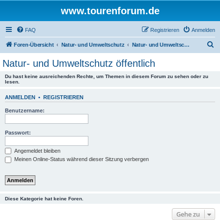
www.tourenforum.de
FAQ
Registrieren
Anmelden
S
Foren-Übersicht
Natur- und Umweltschutz
Natur- und Umweltschutz öffentlich
u
Natur- und Umweltschutz öffentlich
c
Du hast keine ausreichenden Rechte, um Themen in diesem Forum zu sehen oder zu
h
lesen.
e
ANMELDEN
•
REGISTRIEREN
Benutzername:
Passwort:
Angemeldet bleiben
Meinen Online-Status während dieser Sitzung verbergen
Diese Kategorie hat keine Foren.
Gehe zu