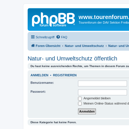
www.tourenforum
Tourenforum der DAV Sektion Freib
Schnellzugriff
FAQ
Foren-Übersicht
Natur- und Umweltschutz
Natur- und U
Natur- und Umweltschutz öffentlich
Du hast keine ausreichenden Rechte, um Themen in diesem Forum zu 
ANMELDEN
•
REGISTRIEREN
Benutzername:
Passwort:
Angemeldet bleiben
Meinen Online-Status während d
Diese Kategorie hat keine Foren.