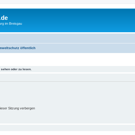
.de
urg im Breisgau
mweltschutz öffentlich
sehen oder zu lesen.
ieser Sitzung verbergen