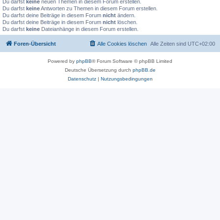
Du darfst
keine
neuen Themen in diesem Forum erstellen.
Du darfst
keine
Antworten zu Themen in diesem Forum erstellen.
Du darfst deine Beiträge in diesem Forum
nicht
ändern.
Du darfst deine Beiträge in diesem Forum
nicht
löschen.
Du darfst
keine
Dateianhänge in diesem Forum erstellen.
Foren-Übersicht
Alle Cookies löschen
Alle Zeiten sind
UTC+02:00
Powered by
phpBB
® Forum Software © phpBB Limited
Deutsche Übersetzung durch
phpBB.de
Datenschutz
|
Nutzungsbedingungen