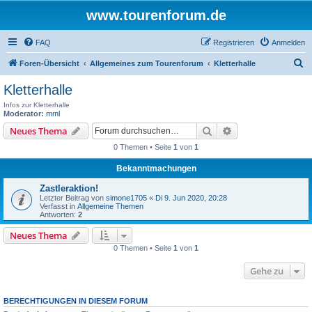
www.tourenforum.de
FAQ
Registrieren
Anmelden
S
Foren-Übersicht
Allgemeines zum Tourenforum
Kletterhalle
u
Kletterhalle
c
Infos zur Kletterhalle
h
Moderator:
mml
Suche
Erweiterte Suche
Neues Thema
e
0 Themen • Seite
1
von
1
Bekanntmachungen
Zastleraktion!
Letzter Beitrag von
simone1705
«
Di 9. Jun 2020, 20:28
Verfasst in
Allgemeine Themen
Antworten:
2
Neues Thema
0 Themen • Seite
1
von
1
Gehe zu
BERECHTIGUNGEN IN DIESEM FORUM