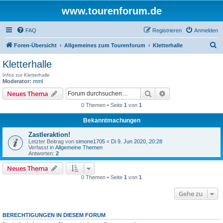
www.tourenforum.de
FAQ
Registrieren
Anmelden
S
Foren-Übersicht
Allgemeines zum Tourenforum
Kletterhalle
u
Kletterhalle
c
Infos zur Kletterhalle
h
Moderator:
mml
Suche
Erweiterte Suche
Neues Thema
e
0 Themen • Seite
1
von
1
Bekanntmachungen
Zastleraktion!
Letzter Beitrag von
simone1705
«
Di 9. Jun 2020, 20:28
Verfasst in
Allgemeine Themen
Antworten:
2
Neues Thema
0 Themen • Seite
1
von
1
Gehe zu
BERECHTIGUNGEN IN DIESEM FORUM