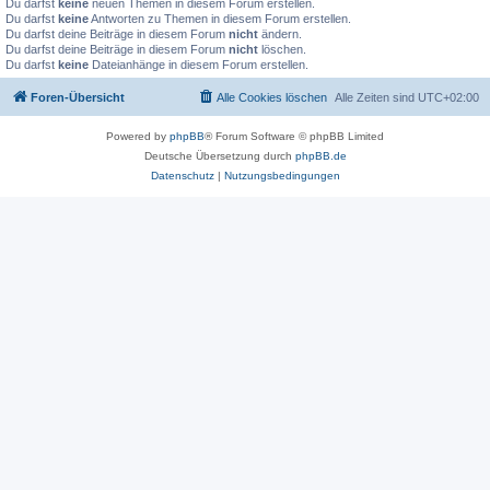
Du darfst
keine
neuen Themen in diesem Forum erstellen.
Du darfst
keine
Antworten zu Themen in diesem Forum erstellen.
Du darfst deine Beiträge in diesem Forum
nicht
ändern.
Du darfst deine Beiträge in diesem Forum
nicht
löschen.
Du darfst
keine
Dateianhänge in diesem Forum erstellen.
Foren-Übersicht
Alle Cookies löschen
Alle Zeiten sind
UTC+02:00
Powered by
phpBB
® Forum Software © phpBB Limited
Deutsche Übersetzung durch
phpBB.de
Datenschutz
|
Nutzungsbedingungen