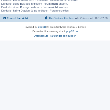
Du darfst
keine
Antworten zu Themen in diesem Forum erstellen.
Du darfst deine Beiträge in diesem Forum
nicht
ändern.
Du darfst deine Beiträge in diesem Forum
nicht
löschen.
Du darfst
keine
Dateianhänge in diesem Forum erstellen.
Foren-Übersicht
Alle Cookies löschen
Alle Zeiten sind
UTC+02:00
Powered by
phpBB
® Forum Software © phpBB Limited
Deutsche Übersetzung durch
phpBB.de
Datenschutz
|
Nutzungsbedingungen