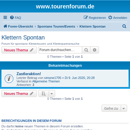
www.tourenforum.de
FAQ
Registrieren
Anmelden
S
Foren-Übersicht
Spontane Touren/Events
Klettern Spontan
u
Klettern Spontan
c
Forum für spontane Klettertouren und Kletterpartnersuche
h
Suche
Erweiterte Suche
Neues Thema
e
0 Themen • Seite
1
von
1
Bekanntmachungen
Zastleraktion!
Letzter Beitrag von
simone1705
«
Di 9. Jun 2020, 20:28
Verfasst in
Allgemeine Themen
Antworten:
2
Neues Thema
0 Themen • Seite
1
von
1
Gehe zu
BERECHTIGUNGEN IN DIESEM FORUM
Du darfst
keine
neuen Themen in diesem Forum erstellen.