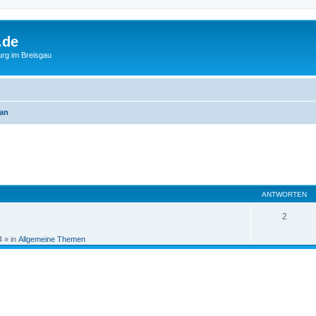
.de
urg im Breisgau
tan
eiterte Suche
ANTWORTEN
2
4
» in
Allgemeine Themen