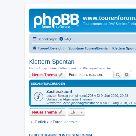
www.tourenforum
Tourenforum der DAV Sektion Freib
Schnellzugriff
FAQ
Foren-Übersicht
Spontane Touren/Events
Klettern Spon
Klettern Spontan
Forum für spontane Klettertouren und Kletterpartnersuche
Suche
Erw
Neues Thema
BEKANNTMACHUNGEN
Zastleraktion!
Letzter Beitrag von
simone1705
«
Di 9. Jun 2020, 20:28
Verfasst in
Allgemeine Themen
Antworten:
2
von
joanna@winstat.de
»
So 19. Aug 2018, 21:1
Neues Thema
Zurück zur Foren-Übersicht
BERECHTIGUNGEN IN DIESEM FORUM