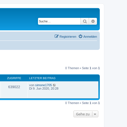
Suche
Erweiterte Suche
Registrieren
Anmelden
0 Themen • Seite
1
von
1
ZUGRIFFE
LETZTER BEITRAG
von
simone1705
639022
Di 9. Jun 2020, 20:28
0 Themen • Seite
1
von
1
Gehe zu