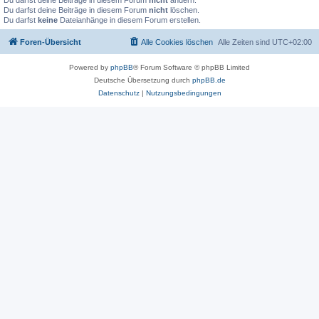
Du darfst deine Beiträge in diesem Forum
nicht
ändern.
Du darfst deine Beiträge in diesem Forum
nicht
löschen.
Du darfst
keine
Dateianhänge in diesem Forum erstellen.
Foren-Übersicht
Alle Cookies löschen
Alle Zeiten sind
UTC+02:00
Powered by
phpBB
® Forum Software © phpBB Limited
Deutsche Übersetzung durch
phpBB.de
Datenschutz
|
Nutzungsbedingungen