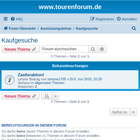
www.tourenforum.de
FAQ
Registrieren
Anmelden
S
Foren-Übersicht
Ausrüstungsbörse
Kaufgesuche
u
Kaufgesuche
c
Suche
Erweiterte Suche
Neues Thema
h
0 Themen • Seite
1
von
1
e
Bekanntmachungen
Zastleraktion!
Letzter Beitrag von
simone1705
«
Di 9. Jun 2020, 20:28
Verfasst in
Allgemeine Themen
Antworten:
2
Neues Thema
0 Themen • Seite
1
von
1
Gehe zu
BERECHTIGUNGEN IN DIESEM FORUM
Du darfst
keine
neuen Themen in diesem Forum erstellen.
Du darfst
keine
Antworten zu Themen in diesem Forum erstellen.