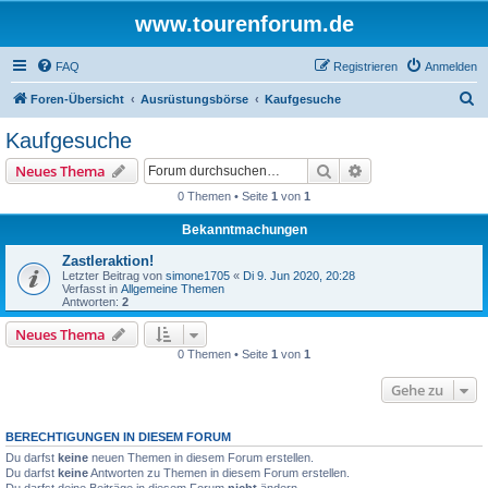
www.tourenforum.de
FAQ
Registrieren
Anmelden
S
Foren-Übersicht
Ausrüstungsbörse
Kaufgesuche
u
Kaufgesuche
c
Suche
Erweiterte Suche
Neues Thema
h
0 Themen • Seite
1
von
1
e
Bekanntmachungen
Zastleraktion!
Letzter Beitrag von
simone1705
«
Di 9. Jun 2020, 20:28
Verfasst in
Allgemeine Themen
Antworten:
2
Neues Thema
0 Themen • Seite
1
von
1
Gehe zu
BERECHTIGUNGEN IN DIESEM FORUM
Du darfst
keine
neuen Themen in diesem Forum erstellen.
Du darfst
keine
Antworten zu Themen in diesem Forum erstellen.