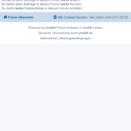
Du darfst deine Beiträge in diesem Forum
nicht
ändern.
Du darfst deine Beiträge in diesem Forum
nicht
löschen.
Du darfst
keine
Dateianhänge in diesem Forum erstellen.
Foren-Übersicht
Alle Cookies löschen
Alle Zeiten sind
UTC+02:00
Powered by
phpBB
® Forum Software © phpBB Limited
Deutsche Übersetzung durch
phpBB.de
Datenschutz
|
Nutzungsbedingungen