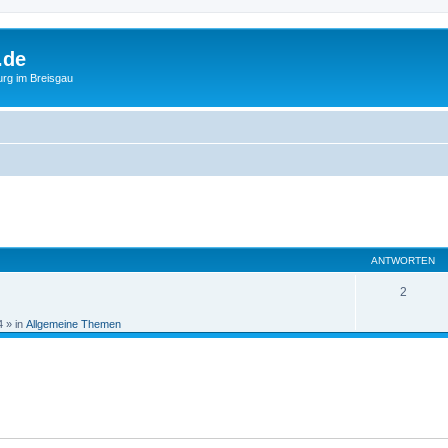
.de
urg im Breisgau
eiterte Suche
ANTWORTEN
2
4
» in
Allgemeine Themen