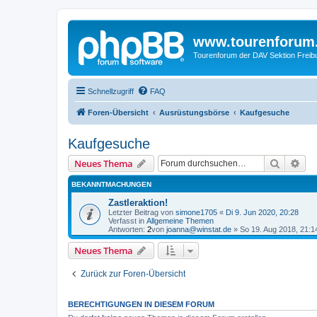
www.tourenforum
Tourenforum der DAV Sektion Freib
Schnellzugriff
FAQ
Foren-Übersicht
Ausrüstungsbörse
Kaufgesuche
Kaufgesuche
Suche
Erw
Neues Thema
BEKANNTMACHUNGEN
Zastleraktion!
Letzter Beitrag von
simone1705
«
Di 9. Jun 2020, 20:28
Verfasst in
Allgemeine Themen
Antworten:
2
von
joanna@winstat.de
»
So 19. Aug 2018, 21:1
Neues Thema
Zurück zur Foren-Übersicht
BERECHTIGUNGEN IN DIESEM FORUM