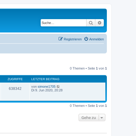
Suche
Erweiterte Suche
Registrieren
Anmelden
0 Themen • Seite
1
von
1
ZUGRIFFE
LETZTER BEITRAG
von
simone1705
638342
Di 9. Jun 2020, 20:28
0 Themen • Seite
1
von
1
Gehe zu