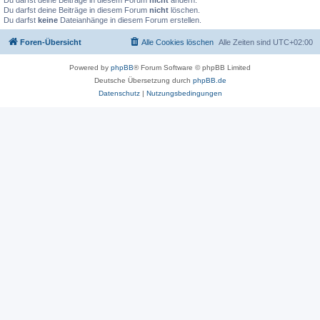
Du darfst deine Beiträge in diesem Forum
nicht
ändern.
Du darfst deine Beiträge in diesem Forum
nicht
löschen.
Du darfst
keine
Dateianhänge in diesem Forum erstellen.
Foren-Übersicht
Alle Cookies löschen
Alle Zeiten sind
UTC+02:00
Powered by
phpBB
® Forum Software © phpBB Limited
Deutsche Übersetzung durch
phpBB.de
Datenschutz
|
Nutzungsbedingungen