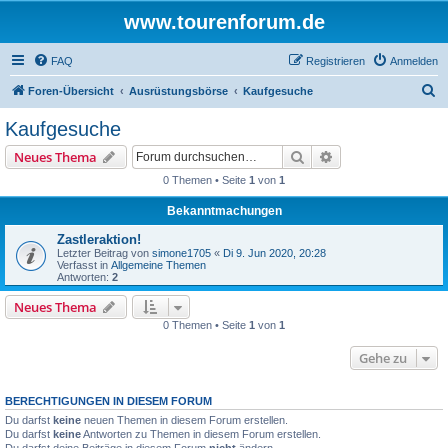
www.tourenforum.de
FAQ
Registrieren
Anmelden
S
Foren-Übersicht
Ausrüstungsbörse
Kaufgesuche
u
Kaufgesuche
c
Suche
Erweiterte Suche
Neues Thema
h
0 Themen • Seite
1
von
1
e
Bekanntmachungen
Zastleraktion!
Letzter Beitrag von
simone1705
«
Di 9. Jun 2020, 20:28
Verfasst in
Allgemeine Themen
Antworten:
2
Neues Thema
0 Themen • Seite
1
von
1
Gehe zu
BERECHTIGUNGEN IN DIESEM FORUM
Du darfst
keine
neuen Themen in diesem Forum erstellen.
Du darfst
keine
Antworten zu Themen in diesem Forum erstellen.