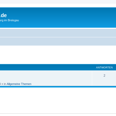
.de
urg im Breisgau
eiterte Suche
ANTWORTEN
2
4
» in
Allgemeine Themen