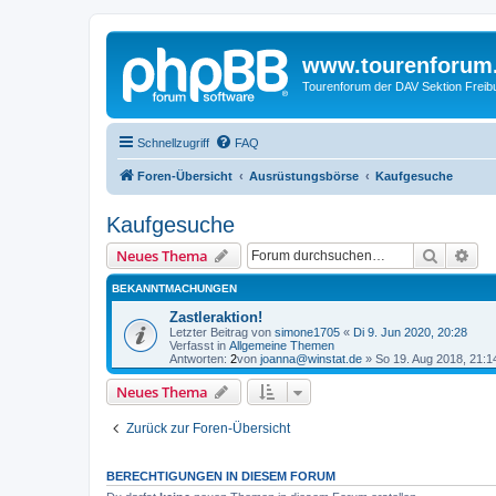
www.tourenforum
Tourenforum der DAV Sektion Freib
Schnellzugriff
FAQ
Foren-Übersicht
Ausrüstungsbörse
Kaufgesuche
Kaufgesuche
Suche
Erw
Neues Thema
BEKANNTMACHUNGEN
Zastleraktion!
Letzter Beitrag von
simone1705
«
Di 9. Jun 2020, 20:28
Verfasst in
Allgemeine Themen
Antworten:
2
von
joanna@winstat.de
»
So 19. Aug 2018, 21:1
Neues Thema
Zurück zur Foren-Übersicht
BERECHTIGUNGEN IN DIESEM FORUM