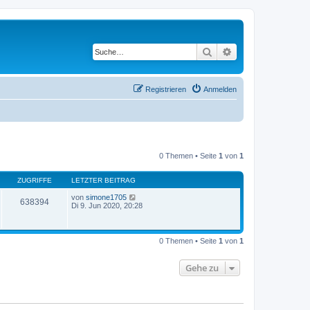
Suche
Erweiterte Suche
Registrieren
Anmelden
0 Themen • Seite
1
von
1
ZUGRIFFE
LETZTER BEITRAG
von
simone1705
638394
Di 9. Jun 2020, 20:28
0 Themen • Seite
1
von
1
Gehe zu