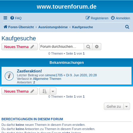
www.tourenforum.de
FAQ
Registrieren
Anmelden
S
Foren-Übersicht
Ausrüstungsbörse
Kaufgesuche
u
Kaufgesuche
c
Suche
Erweiterte Suche
Neues Thema
h
0 Themen • Seite
1
von
1
e
Bekanntmachungen
Zastleraktion!
Letzter Beitrag von
simone1705
«
Di 9. Jun 2020, 20:28
Verfasst in
Allgemeine Themen
Antworten:
2
Neues Thema
0 Themen • Seite
1
von
1
Gehe zu
BERECHTIGUNGEN IN DIESEM FORUM
Du darfst
keine
neuen Themen in diesem Forum erstellen.
Du darfst
keine
Antworten zu Themen in diesem Forum erstellen.