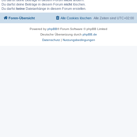
Du darfst deine Beiträge in diesem Forum
nicht
ändern.
Du darfst deine Beiträge in diesem Forum
nicht
löschen.
Du darfst
keine
Dateianhänge in diesem Forum erstellen.
Foren-Übersicht
Alle Cookies löschen
Alle Zeiten sind
UTC+02:00
Powered by
phpBB
® Forum Software © phpBB Limited
Deutsche Übersetzung durch
phpBB.de
Datenschutz
|
Nutzungsbedingungen