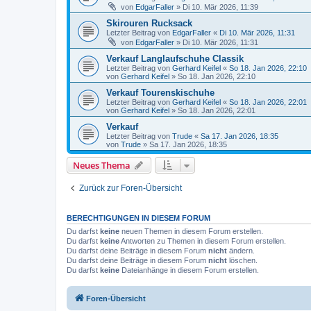
von
EdgarFaller
»
Di 10. Mär 2026, 11:39
Skirouren Rucksack
Letzter Beitrag von
EdgarFaller
«
Di 10. Mär 2026, 11:31
von
EdgarFaller
»
Di 10. Mär 2026, 11:31
Verkauf Langlaufschuhe Classik
Letzter Beitrag von
Gerhard Keifel
«
So 18. Jan 2026, 22:10
von
Gerhard Keifel
»
So 18. Jan 2026, 22:10
Verkauf Tourenskischuhe
Letzter Beitrag von
Gerhard Keifel
«
So 18. Jan 2026, 22:01
von
Gerhard Keifel
»
So 18. Jan 2026, 22:01
Verkauf
Letzter Beitrag von
Trude
«
Sa 17. Jan 2026, 18:35
von
Trude
»
Sa 17. Jan 2026, 18:35
Neues Thema
Zurück zur Foren-Übersicht
BERECHTIGUNGEN IN DIESEM FORUM
Du darfst
keine
neuen Themen in diesem Forum erstellen.
Du darfst
keine
Antworten zu Themen in diesem Forum erstellen.
Du darfst deine Beiträge in diesem Forum
nicht
ändern.
Du darfst deine Beiträge in diesem Forum
nicht
löschen.
Du darfst
keine
Dateianhänge in diesem Forum erstellen.
Foren-Übersicht