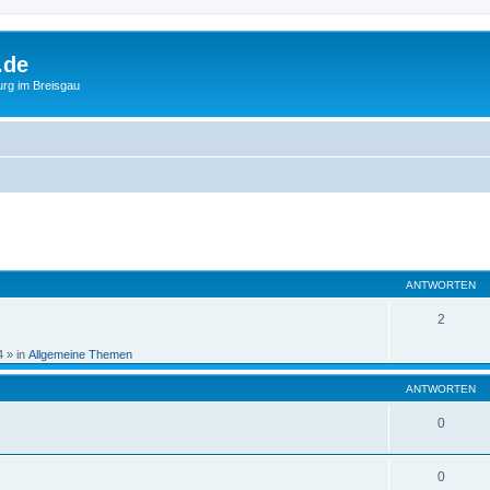
.de
urg im Breisgau
eiterte Suche
ANTWORTEN
2
4
» in
Allgemeine Themen
ANTWORTEN
0
0