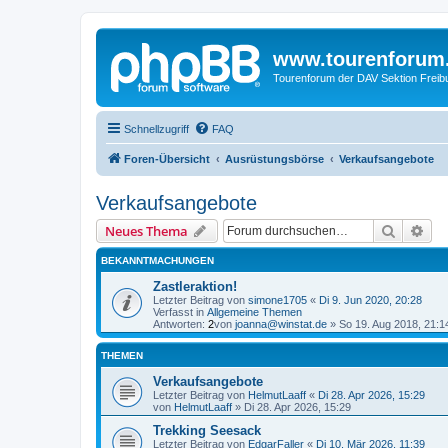
www.tourenforum
Tourenforum der DAV Sektion Freib
Schnellzugriff
FAQ
Foren-Übersicht
Ausrüstungsbörse
Verkaufsangebote
Verkaufsangebote
Suche
Erw
Neues Thema
BEKANNTMACHUNGEN
Zastleraktion!
Letzter Beitrag von
simone1705
«
Di 9. Jun 2020, 20:28
Verfasst in
Allgemeine Themen
Antworten:
2
von
joanna@winstat.de
»
So 19. Aug 2018, 21:1
THEMEN
Verkaufsangebote
Letzter Beitrag von
HelmutLaaff
«
Di 28. Apr 2026, 15:29
von
HelmutLaaff
»
Di 28. Apr 2026, 15:29
Trekking Seesack
Letzter Beitrag von
EdgarFaller
«
Di 10. Mär 2026, 11:39