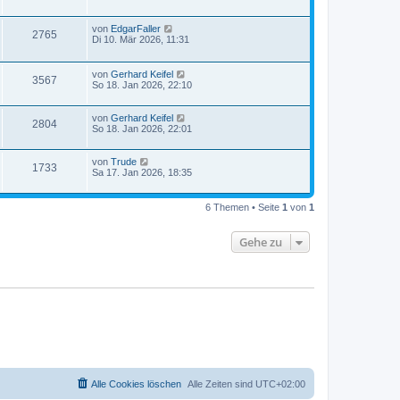
von
EdgarFaller
2765
Di 10. Mär 2026, 11:31
von
Gerhard Keifel
3567
So 18. Jan 2026, 22:10
von
Gerhard Keifel
2804
So 18. Jan 2026, 22:01
von
Trude
1733
Sa 17. Jan 2026, 18:35
6 Themen • Seite
1
von
1
Gehe zu
Alle Cookies löschen
Alle Zeiten sind
UTC+02:00