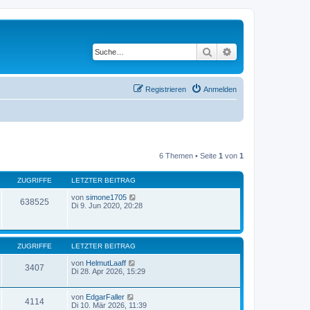
Suche
Erweiterte Suche
Registrieren
Anmelden
6 Themen • Seite
1
von
1
ZUGRIFFE
LETZTER BEITRAG
von
simone1705
638525
Di 9. Jun 2020, 20:28
ZUGRIFFE
LETZTER BEITRAG
von
HelmutLaaff
3407
Di 28. Apr 2026, 15:29
von
EdgarFaller
4114
Di 10. Mär 2026, 11:39