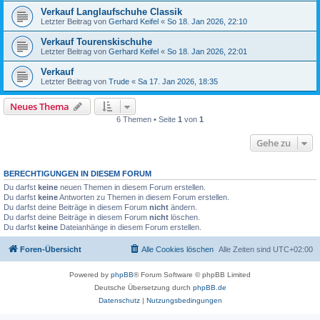
Verkauf Langlaufschuhe Classik
Letzter Beitrag von
Gerhard Keifel
«
So 18. Jan 2026, 22:10
Verkauf Tourenskischuhe
Letzter Beitrag von
Gerhard Keifel
«
So 18. Jan 2026, 22:01
Verkauf
Letzter Beitrag von
Trude
«
Sa 17. Jan 2026, 18:35
Neues Thema
6 Themen • Seite
1
von
1
Gehe zu
BERECHTIGUNGEN IN DIESEM FORUM
Du darfst
keine
neuen Themen in diesem Forum erstellen.
Du darfst
keine
Antworten zu Themen in diesem Forum erstellen.
Du darfst deine Beiträge in diesem Forum
nicht
ändern.
Du darfst deine Beiträge in diesem Forum
nicht
löschen.
Du darfst
keine
Dateianhänge in diesem Forum erstellen.
Foren-Übersicht
Alle Cookies löschen
Alle Zeiten sind
UTC+02:00
Powered by
phpBB
® Forum Software © phpBB Limited
Deutsche Übersetzung durch
phpBB.de
Datenschutz
|
Nutzungsbedingungen