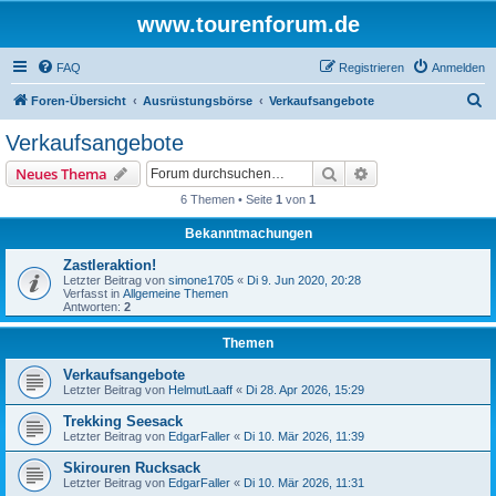
www.tourenforum.de
FAQ
Registrieren
Anmelden
S
Foren-Übersicht
Ausrüstungsbörse
Verkaufsangebote
u
Verkaufsangebote
c
Suche
Erweiterte Suche
Neues Thema
h
6 Themen • Seite
1
von
1
e
Bekanntmachungen
Zastleraktion!
Letzter Beitrag von
simone1705
«
Di 9. Jun 2020, 20:28
Verfasst in
Allgemeine Themen
Antworten:
2
Themen
Verkaufsangebote
Letzter Beitrag von
HelmutLaaff
«
Di 28. Apr 2026, 15:29
Trekking Seesack
Letzter Beitrag von
EdgarFaller
«
Di 10. Mär 2026, 11:39
Skirouren Rucksack
Letzter Beitrag von
EdgarFaller
«
Di 10. Mär 2026, 11:31