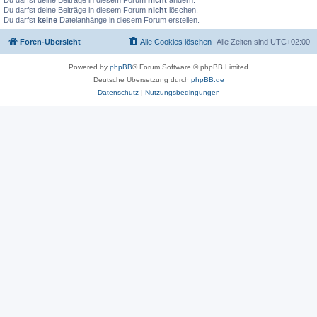
Du darfst deine Beiträge in diesem Forum
nicht
ändern.
Du darfst deine Beiträge in diesem Forum
nicht
löschen.
Du darfst
keine
Dateianhänge in diesem Forum erstellen.
Foren-Übersicht
Alle Cookies löschen
Alle Zeiten sind
UTC+02:00
Powered by
phpBB
® Forum Software © phpBB Limited
Deutsche Übersetzung durch
phpBB.de
Datenschutz
|
Nutzungsbedingungen