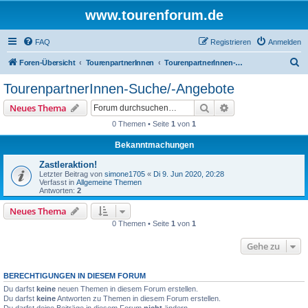
www.tourenforum.de
FAQ
Registrieren
Anmelden
S
Foren-Übersicht
TourenpartnerInnen
TourenpartnerInnen-Suche/-Angebote
u
TourenpartnerInnen-Suche/-Angebote
c
Suche
Erweiterte Suche
Neues Thema
h
0 Themen • Seite
1
von
1
e
Bekanntmachungen
Zastleraktion!
Letzter Beitrag von
simone1705
«
Di 9. Jun 2020, 20:28
Verfasst in
Allgemeine Themen
Antworten:
2
Neues Thema
0 Themen • Seite
1
von
1
Gehe zu
BERECHTIGUNGEN IN DIESEM FORUM
Du darfst
keine
neuen Themen in diesem Forum erstellen.
Du darfst
keine
Antworten zu Themen in diesem Forum erstellen.