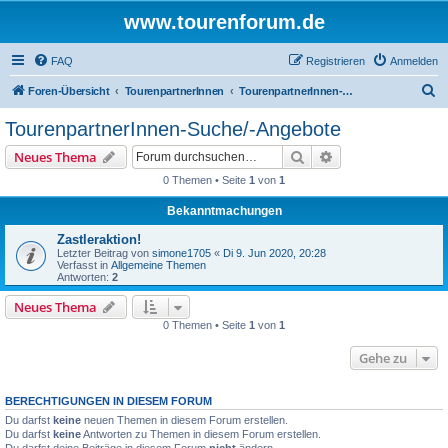
www.tourenforum.de
FAQ
Registrieren
Anmelden
S
Foren-Übersicht
TourenpartnerInnen
TourenpartnerInnen-Suche/-Angebote
u
TourenpartnerInnen-Suche/-Angebote
c
Suche
Erweiterte Suche
Neues Thema
h
0 Themen • Seite
1
von
1
e
Bekanntmachungen
Zastleraktion!
Letzter Beitrag von
simone1705
«
Di 9. Jun 2020, 20:28
Verfasst in
Allgemeine Themen
Antworten:
2
Neues Thema
0 Themen • Seite
1
von
1
Gehe zu
BERECHTIGUNGEN IN DIESEM FORUM
Du darfst
keine
neuen Themen in diesem Forum erstellen.
Du darfst
keine
Antworten zu Themen in diesem Forum erstellen.