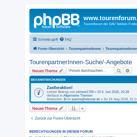
www.tourenforum
Tourenforum der DAV Sektion Freib
Schnellzugriff
FAQ
Foren-Übersicht
TourenpartnerInnen
TourenpartnerInne
TourenpartnerInnen-Suche/-Angebote
Suche
Erw
Neues Thema
BEKANNTMACHUNGEN
Zastleraktion!
Letzter Beitrag von
simone1705
«
Di 9. Jun 2020, 20:28
Verfasst in
Allgemeine Themen
Antworten:
2
von
joanna@winstat.de
»
So 19. Aug 2018, 21:1
Neues Thema
Zurück zur Foren-Übersicht
BERECHTIGUNGEN IN DIESEM FORUM