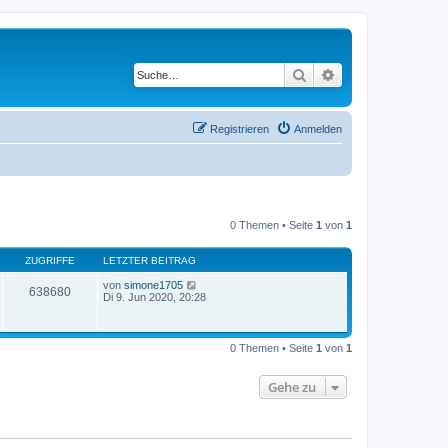
Suche
Erweiterte Suche
Registrieren
Anmelden
0 Themen • Seite
1
von
1
ZUGRIFFE
LETZTER BEITRAG
von
simone1705
638680
Di 9. Jun 2020, 20:28
0 Themen • Seite
1
von
1
Gehe zu