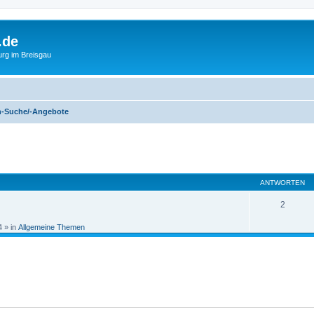
.de
urg im Breisgau
n-Suche/-Angebote
eiterte Suche
ANTWORTEN
2
4
» in
Allgemeine Themen