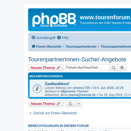
www.tourenforum
Tourenforum der DAV Sektion Freib
Schnellzugriff
FAQ
Foren-Übersicht
TourenpartnerInnen
TourenpartnerInne
TourenpartnerInnen-Suche/-Angebote
Suche
Erw
Neues Thema
BEKANNTMACHUNGEN
Zastleraktion!
Letzter Beitrag von
simone1705
«
Di 9. Jun 2020, 20:28
Verfasst in
Allgemeine Themen
Antworten:
2
von
joanna@winstat.de
»
So 19. Aug 2018, 21:1
Neues Thema
Zurück zur Foren-Übersicht
BERECHTIGUNGEN IN DIESEM FORUM