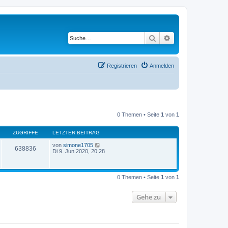
Suche
Erweiterte Suche
Registrieren
Anmelden
0 Themen • Seite
1
von
1
ZUGRIFFE
LETZTER BEITRAG
von
simone1705
638836
Di 9. Jun 2020, 20:28
0 Themen • Seite
1
von
1
Gehe zu