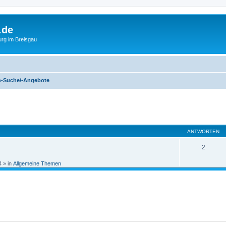
.de
urg im Breisgau
n-Suche/-Angebote
eiterte Suche
ANTWORTEN
2
4
» in
Allgemeine Themen