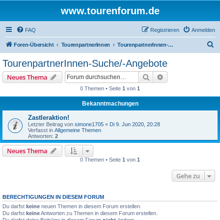
www.tourenforum.de
FAQ
Registrieren
Anmelden
S
Foren-Übersicht
TourenpartnerInnen
TourenpartnerInnen-Suche/-Angebote
u
TourenpartnerInnen-Suche/-Angebote
c
Suche
Erweiterte Suche
Neues Thema
h
0 Themen • Seite
1
von
1
e
Bekanntmachungen
Zastleraktion!
Letzter Beitrag von
simone1705
«
Di 9. Jun 2020, 20:28
Verfasst in
Allgemeine Themen
Antworten:
2
Neues Thema
0 Themen • Seite
1
von
1
Gehe zu
BERECHTIGUNGEN IN DIESEM FORUM
Du darfst
keine
neuen Themen in diesem Forum erstellen.
Du darfst
keine
Antworten zu Themen in diesem Forum erstellen.