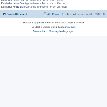
Du darfst deine Beiträge in diesem Forum
nicht
ändern.
Du darfst deine Beiträge in diesem Forum
nicht
löschen.
Du darfst
keine
Dateianhänge in diesem Forum erstellen.
Foren-Übersicht
Alle Cookies löschen
Alle Zeiten sind
UTC+02:00
Powered by
phpBB
® Forum Software © phpBB Limited
Deutsche Übersetzung durch
phpBB.de
Datenschutz
|
Nutzungsbedingungen