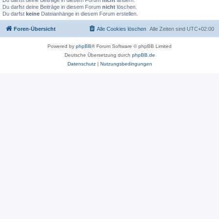
Du darfst deine Beiträge in diesem Forum
nicht
ändern.
Du darfst deine Beiträge in diesem Forum
nicht
löschen.
Du darfst
keine
Dateianhänge in diesem Forum erstellen.
Foren-Übersicht
Alle Cookies löschen
Alle Zeiten sind
UTC+02:00
Powered by
phpBB
® Forum Software © phpBB Limited
Deutsche Übersetzung durch
phpBB.de
Datenschutz
|
Nutzungsbedingungen