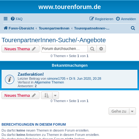
www.tourenforum.de
FAQ
Registrieren
Anmelden
S
Foren-Übersicht
TourenpartnerInnen
TourenpartnerInnen-Suche/-Angebote
u
TourenpartnerInnen-Suche/-Angebote
c
Suche
Erweiterte Suche
Neues Thema
h
0 Themen • Seite
1
von
1
e
Bekanntmachungen
Zastleraktion!
Letzter Beitrag von
simone1705
«
Di 9. Jun 2020, 20:28
Verfasst in
Allgemeine Themen
Antworten:
2
Neues Thema
0 Themen • Seite
1
von
1
Gehe zu
BERECHTIGUNGEN IN DIESEM FORUM
Du darfst
keine
neuen Themen in diesem Forum erstellen.
Du darfst
keine
Antworten zu Themen in diesem Forum erstellen.