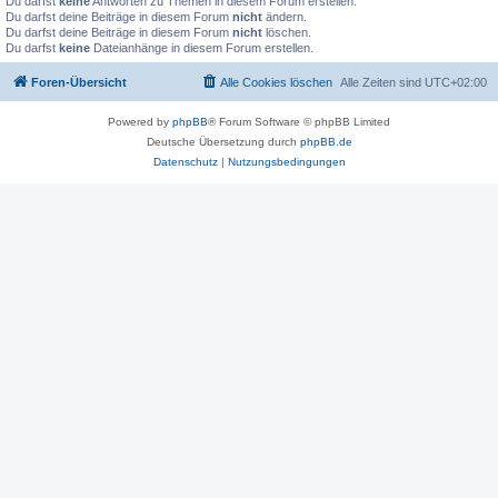
Du darfst
keine
Antworten zu Themen in diesem Forum erstellen.
Du darfst deine Beiträge in diesem Forum
nicht
ändern.
Du darfst deine Beiträge in diesem Forum
nicht
löschen.
Du darfst
keine
Dateianhänge in diesem Forum erstellen.
Foren-Übersicht
Alle Cookies löschen
Alle Zeiten sind
UTC+02:00
Powered by
phpBB
® Forum Software © phpBB Limited
Deutsche Übersetzung durch
phpBB.de
Datenschutz
|
Nutzungsbedingungen