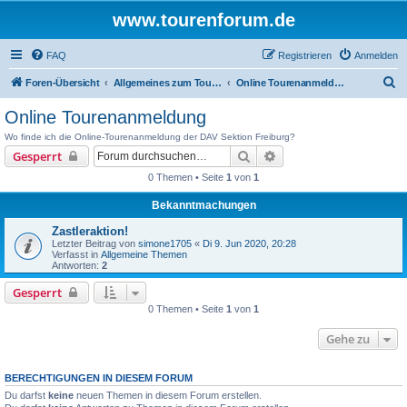
www.tourenforum.de
FAQ
Registrieren
Anmelden
S
Foren-Übersicht
Allgemeines zum Tourenforum
Online Tourenanmeldung
u
Online Tourenanmeldung
c
Wo finde ich die Online-Tourenanmeldung der DAV Sektion Freiburg?
h
Suche
Erweiterte Suche
Gesperrt
e
0 Themen • Seite
1
von
1
Bekanntmachungen
Zastleraktion!
Letzter Beitrag von
simone1705
«
Di 9. Jun 2020, 20:28
Verfasst in
Allgemeine Themen
Antworten:
2
Gesperrt
0 Themen • Seite
1
von
1
Gehe zu
BERECHTIGUNGEN IN DIESEM FORUM
Du darfst
keine
neuen Themen in diesem Forum erstellen.