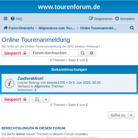
www.tourenforum.de
FAQ
Registrieren
Anmelden
S
Foren-Übersicht
Allgemeines zum Tourenforum
Online Tourenanmeldung
u
Online Tourenanmeldung
c
Wo finde ich die Online-Tourenanmeldung der DAV Sektion Freiburg?
h
Suche
Erweiterte Suche
Gesperrt
e
0 Themen • Seite
1
von
1
Bekanntmachungen
Zastleraktion!
Letzter Beitrag von
simone1705
«
Di 9. Jun 2020, 20:28
Verfasst in
Allgemeine Themen
Antworten:
2
Gesperrt
0 Themen • Seite
1
von
1
Gehe zu
BERECHTIGUNGEN IN DIESEM FORUM
Du darfst
keine
neuen Themen in diesem Forum erstellen.