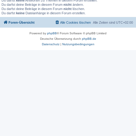
Du darfst
keine
Antworten zu Themen in diesem Forum erstellen.
Du darfst deine Beiträge in diesem Forum
nicht
ändern.
Du darfst deine Beiträge in diesem Forum
nicht
löschen.
Du darfst
keine
Dateianhänge in diesem Forum erstellen.
Foren-Übersicht
Alle Cookies löschen
Alle Zeiten sind
UTC+02:00
Powered by
phpBB
® Forum Software © phpBB Limited
Deutsche Übersetzung durch
phpBB.de
Datenschutz
|
Nutzungsbedingungen