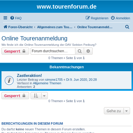
www.tourenforum.de
FAQ
Registrieren
Anmelden
S
Foren-Übersicht
Allgemeines zum Tourenforum
Online Tourenanmeldung
u
Online Tourenanmeldung
c
Wo finde ich die Online-Tourenanmeldung der DAV Sektion Freiburg?
h
Suche
Erweiterte Suche
Gesperrt
e
0 Themen • Seite
1
von
1
Bekanntmachungen
Zastleraktion!
Letzter Beitrag von
simone1705
«
Di 9. Jun 2020, 20:28
Verfasst in
Allgemeine Themen
Antworten:
2
Gesperrt
0 Themen • Seite
1
von
1
Gehe zu
BERECHTIGUNGEN IN DIESEM FORUM
Du darfst
keine
neuen Themen in diesem Forum erstellen.