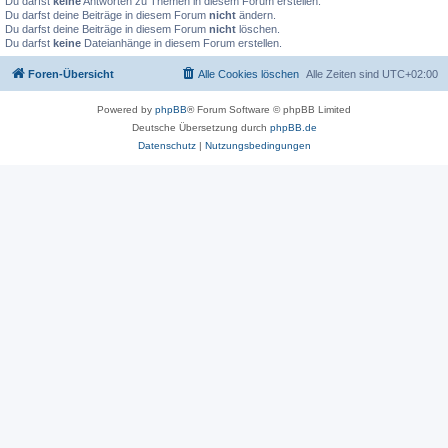
Du darfst
keine
Antworten zu Themen in diesem Forum erstellen.
Du darfst deine Beiträge in diesem Forum
nicht
ändern.
Du darfst deine Beiträge in diesem Forum
nicht
löschen.
Du darfst
keine
Dateianhänge in diesem Forum erstellen.
Foren-Übersicht
Alle Cookies löschen
Alle Zeiten sind
UTC+02:00
Powered by
phpBB
® Forum Software © phpBB Limited
Deutsche Übersetzung durch
phpBB.de
Datenschutz
|
Nutzungsbedingungen