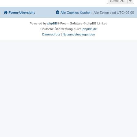
Gehe zu
Foren-Übersicht
Alle Cookies löschen
Alle Zeiten sind
UTC+02:00
Powered by
phpBB
® Forum Software © phpBB Limited
Deutsche Übersetzung durch
phpBB.de
Datenschutz
|
Nutzungsbedingungen