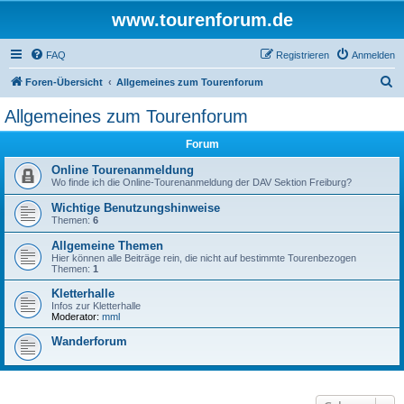
www.tourenforum.de
FAQ
Registrieren
Anmelden
S
Foren-Übersicht
Allgemeines zum Tourenforum
u
Allgemeines zum Tourenforum
c
Forum
h
e
Online Tourenanmeldung
Wo finde ich die Online-Tourenanmeldung der DAV Sektion Freiburg?
Wichtige Benutzungshinweise
Themen:
6
Allgemeine Themen
Hier können alle Beiträge rein, die nicht auf bestimmte Tourenbezogen
Themen:
1
Kletterhalle
Infos zur Kletterhalle
Moderator:
mml
Wanderforum