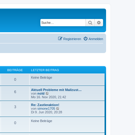
Suche
Erweiterte Suche
Registrieren
Anmelden
BEITRÄGE
LETZTER BEITRAG
Keine Beiträge
0
Aktuell Probleme mit Mailzust…
6
N
von
nold
e
Mo 16. Nov 2020, 21:42
u
e
Re: Zastleraktion!
3
s
N
von
simone1705
t
e
Di 9. Jun 2020, 20:28
e
u
r
e
Keine Beiträge
B
0
s
e
t
i
e
t
r