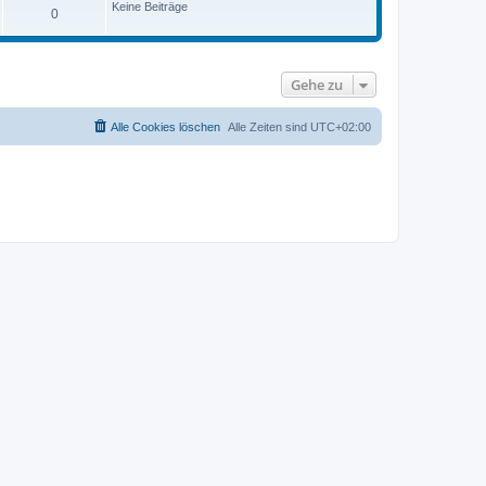
r
Keine Beiträge
B
0
a
e
g
i
t
r
a
Gehe zu
g
Alle Cookies löschen
Alle Zeiten sind
UTC+02:00