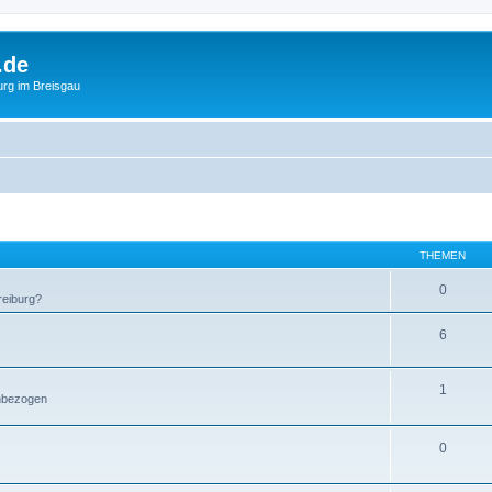
.de
urg im Breisgau
THEMEN
0
reiburg?
6
1
enbezogen
0