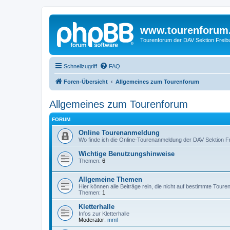
www.tourenforum
Tourenforum der DAV Sektion Freib
Schnellzugriff
FAQ
Foren-Übersicht
Allgemeines zum Tourenforum
Allgemeines zum Tourenforum
FORUM
Online Tourenanmeldung
Wo finde ich die Online-Tourenanmeldung der DAV Sektion F
Wichtige Benutzungshinweise
Themen:
6
Allgemeine Themen
Hier können alle Beiträge rein, die nicht auf bestimmte Tour
Themen:
1
Kletterhalle
Infos zur Kletterhalle
Moderator:
mml