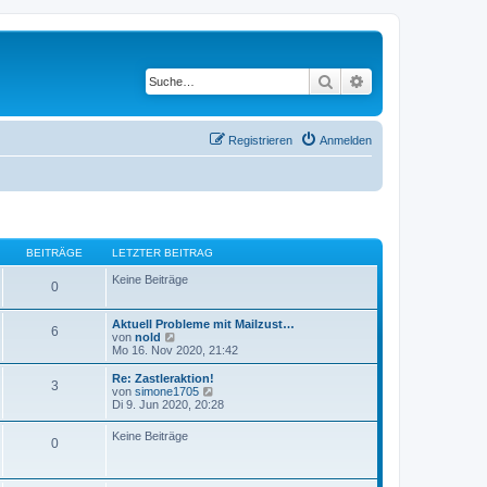
Suche
Erweiterte Suche
Registrieren
Anmelden
BEITRÄGE
LETZTER BEITRAG
Keine Beiträge
0
Aktuell Probleme mit Mailzust…
6
N
von
nold
e
Mo 16. Nov 2020, 21:42
u
e
Re: Zastleraktion!
3
s
N
von
simone1705
t
e
Di 9. Jun 2020, 20:28
e
u
r
e
Keine Beiträge
B
0
s
e
t
i
e
t
r