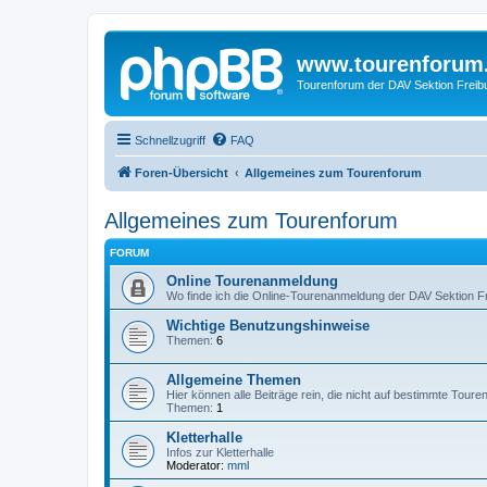
www.tourenforum
Tourenforum der DAV Sektion Freib
Schnellzugriff
FAQ
Foren-Übersicht
Allgemeines zum Tourenforum
Allgemeines zum Tourenforum
FORUM
Online Tourenanmeldung
Wo finde ich die Online-Tourenanmeldung der DAV Sektion F
Wichtige Benutzungshinweise
Themen:
6
Allgemeine Themen
Hier können alle Beiträge rein, die nicht auf bestimmte Tour
Themen:
1
Kletterhalle
Infos zur Kletterhalle
Moderator:
mml