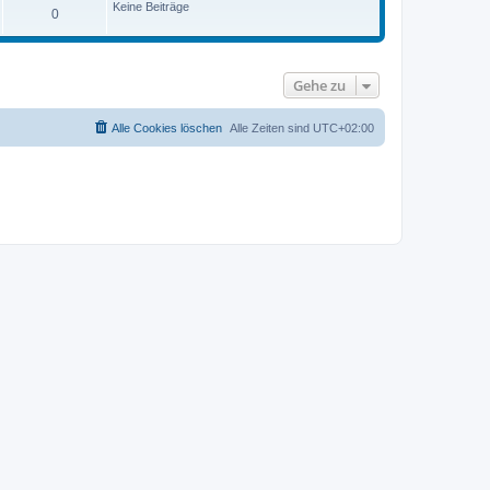
r
Keine Beiträge
B
0
a
e
g
i
t
r
a
Gehe zu
g
Alle Cookies löschen
Alle Zeiten sind
UTC+02:00