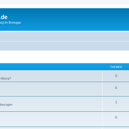
.de
urg im Breisgau
THEMEN
0
reiburg?
6
1
enbezogen
0