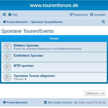
www.tourenforum.de
FAQ
Registrieren
Anmelden
S
Foren-Übersicht
Spontane Touren/Events
u
Spontane Touren/Events
c
Forum
h
e
Klettern Spontan
Forum für spontane Klettertouren und Kletterpartnersuche
Eisklettern Spontan
MTB spontan
Spontane Touren allgemein
Themen:
6
Gehe zu
Foren-Übersicht
Alle Cookies löschen
Alle Zeiten sind
UTC+02:00