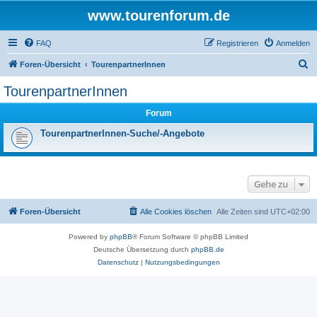
www.tourenforum.de
FAQ
Registrieren
Anmelden
S
Foren-Übersicht
TourenpartnerInnen
u
TourenpartnerInnen
c
Forum
h
e
TourenpartnerInnen-Suche/-Angebote
Gehe zu
Foren-Übersicht
Alle Cookies löschen
Alle Zeiten sind
UTC+02:00
Powered by
phpBB
® Forum Software © phpBB Limited
Deutsche Übersetzung durch
phpBB.de
Datenschutz
|
Nutzungsbedingungen