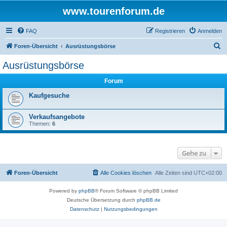
www.tourenforum.de
FAQ
Registrieren
Anmelden
S
Foren-Übersicht
Ausrüstungsbörse
u
Ausrüstungsbörse
c
Forum
h
e
Kaufgesuche
Verkaufsangebote
Themen:
6
Gehe zu
Foren-Übersicht
Alle Cookies löschen
Alle Zeiten sind
UTC+02:00
Powered by
phpBB
® Forum Software © phpBB Limited
Deutsche Übersetzung durch
phpBB.de
Datenschutz
|
Nutzungsbedingungen