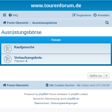
www.tourenforum.de
FAQ
Registrieren
Anmelden
S
Foren-Übersicht
Ausrüstungsbörse
u
Ausrüstungsbörse
c
Forum
h
e
Kaufgesuche
Verkaufsangebote
Themen:
6
Gehe zu
Foren-Übersicht
Alle Cookies löschen
Alle Zeiten sind
UTC+02:00
Powered by
phpBB
® Forum Software © phpBB Limited
Deutsche Übersetzung durch
phpBB.de
Datenschutz
|
Nutzungsbedingungen