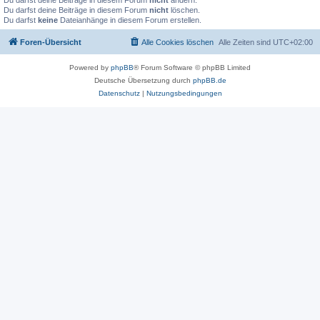
Du darfst deine Beiträge in diesem Forum
nicht
ändern.
Du darfst deine Beiträge in diesem Forum
nicht
löschen.
Du darfst
keine
Dateianhänge in diesem Forum erstellen.
Foren-Übersicht
Alle Cookies löschen
Alle Zeiten sind
UTC+02:00
Powered by
phpBB
® Forum Software © phpBB Limited
Deutsche Übersetzung durch
phpBB.de
Datenschutz
|
Nutzungsbedingungen