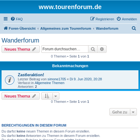
www.tourenforum.de
FAQ
Registrieren
Anmelden
S
Foren-Übersicht
Allgemeines zum Tourenforum
Wanderforum
u
Wanderforum
c
Suche
Erweiterte Suche
Neues Thema
h
0 Themen • Seite
1
von
1
e
Bekanntmachungen
Zastleraktion!
Letzter Beitrag von
simone1705
«
Di 9. Jun 2020, 20:28
Verfasst in
Allgemeine Themen
Antworten:
2
Neues Thema
0 Themen • Seite
1
von
1
Gehe zu
BERECHTIGUNGEN IN DIESEM FORUM
Du darfst
keine
neuen Themen in diesem Forum erstellen.
Du darfst
keine
Antworten zu Themen in diesem Forum erstellen.