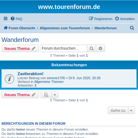
www.tourenforum.de
FAQ
Registrieren
Anmelden
S
Foren-Übersicht
Allgemeines zum Tourenforum
Wanderforum
u
Wanderforum
c
Suche
Erweiterte Suche
Neues Thema
h
0 Themen • Seite
1
von
1
e
Bekanntmachungen
Zastleraktion!
Letzter Beitrag von
simone1705
«
Di 9. Jun 2020, 20:28
Verfasst in
Allgemeine Themen
Antworten:
2
Neues Thema
0 Themen • Seite
1
von
1
Gehe zu
BERECHTIGUNGEN IN DIESEM FORUM
Du darfst
keine
neuen Themen in diesem Forum erstellen.
Du darfst
keine
Antworten zu Themen in diesem Forum erstellen.