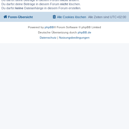
Du darfst deine Beiträge in diesem Forum
nicht
ändern.
Du darfst deine Beiträge in diesem Forum
nicht
löschen.
Du darfst
keine
Dateianhänge in diesem Forum erstellen.
Foren-Übersicht
Alle Cookies löschen
Alle Zeiten sind
UTC+02:00
Powered by
phpBB
® Forum Software © phpBB Limited
Deutsche Übersetzung durch
phpBB.de
Datenschutz
|
Nutzungsbedingungen