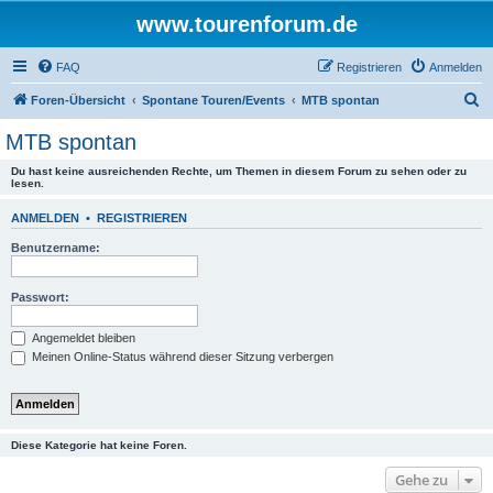
www.tourenforum.de
FAQ
Registrieren
Anmelden
S
Foren-Übersicht
Spontane Touren/Events
MTB spontan
u
MTB spontan
c
Du hast keine ausreichenden Rechte, um Themen in diesem Forum zu sehen oder zu
h
lesen.
e
ANMELDEN
•
REGISTRIEREN
Benutzername:
Passwort:
Angemeldet bleiben
Meinen Online-Status während dieser Sitzung verbergen
Diese Kategorie hat keine Foren.
Gehe zu