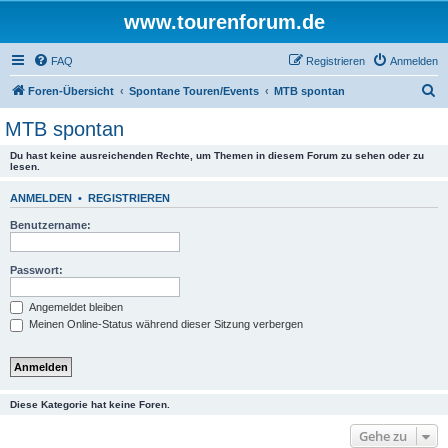
www.tourenforum.de
FAQ
Registrieren
Anmelden
S
Foren-Übersicht
Spontane Touren/Events
MTB spontan
u
MTB spontan
c
Du hast keine ausreichenden Rechte, um Themen in diesem Forum zu sehen oder zu
h
lesen.
e
ANMELDEN
•
REGISTRIEREN
Benutzername:
Passwort:
Angemeldet bleiben
Meinen Online-Status während dieser Sitzung verbergen
Diese Kategorie hat keine Foren.
Gehe zu