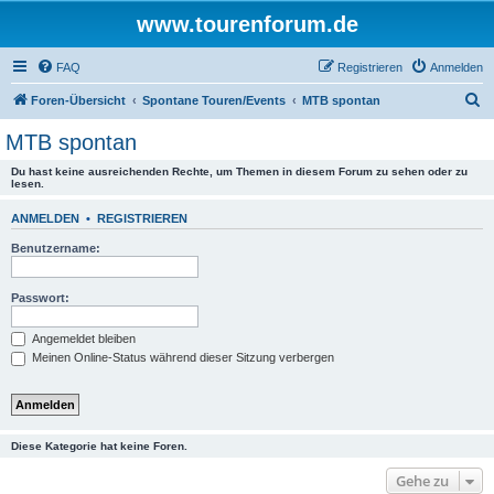
www.tourenforum.de
FAQ
Registrieren
Anmelden
S
Foren-Übersicht
Spontane Touren/Events
MTB spontan
u
MTB spontan
c
Du hast keine ausreichenden Rechte, um Themen in diesem Forum zu sehen oder zu
h
lesen.
e
ANMELDEN
•
REGISTRIEREN
Benutzername:
Passwort:
Angemeldet bleiben
Meinen Online-Status während dieser Sitzung verbergen
Diese Kategorie hat keine Foren.
Gehe zu