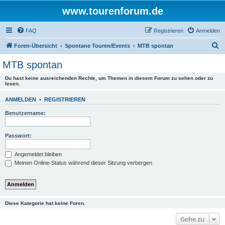
www.tourenforum.de
FAQ
Registrieren
Anmelden
S
Foren-Übersicht
Spontane Touren/Events
MTB spontan
u
MTB spontan
c
Du hast keine ausreichenden Rechte, um Themen in diesem Forum zu sehen oder zu
h
lesen.
e
ANMELDEN
•
REGISTRIEREN
Benutzername:
Passwort:
Angemeldet bleiben
Meinen Online-Status während dieser Sitzung verbergen
Diese Kategorie hat keine Foren.
Gehe zu