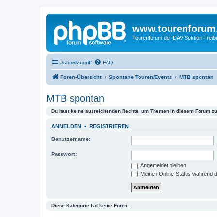
www.tourenforum
Tourenforum der DAV Sektion Freib
Schnellzugriff
FAQ
Foren-Übersicht
Spontane Touren/Events
MTB spontan
MTB spontan
Du hast keine ausreichenden Rechte, um Themen in diesem Forum zu 
ANMELDEN
•
REGISTRIEREN
Benutzername:
Passwort:
Angemeldet bleiben
Meinen Online-Status während d
Diese Kategorie hat keine Foren.