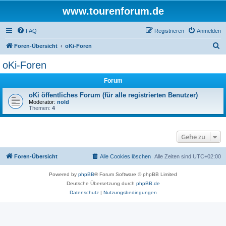
www.tourenforum.de
FAQ
Registrieren
Anmelden
S
Foren-Übersicht
oKi-Foren
u
oKi-Foren
c
Forum
h
e
oKi öffentliches Forum (für alle registrierten Benutzer)
Moderator:
nold
Themen:
4
Gehe zu
Foren-Übersicht
Alle Cookies löschen
Alle Zeiten sind
UTC+02:00
Powered by
phpBB
® Forum Software © phpBB Limited
Deutsche Übersetzung durch
phpBB.de
Datenschutz
|
Nutzungsbedingungen