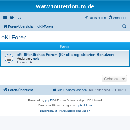
www.tourenforum.de
FAQ
Registrieren
Anmelden
S
Foren-Übersicht
oKi-Foren
u
oKi-Foren
c
Forum
h
e
oKi öffentliches Forum (für alle registrierten Benutzer)
Moderator:
nold
Themen:
4
Gehe zu
Foren-Übersicht
Alle Cookies löschen
Alle Zeiten sind
UTC+02:00
Powered by
phpBB
® Forum Software © phpBB Limited
Deutsche Übersetzung durch
phpBB.de
Datenschutz
|
Nutzungsbedingungen