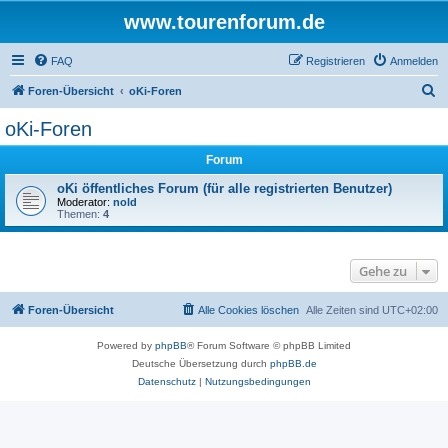
www.tourenforum.de
FAQ
Registrieren
Anmelden
S
Foren-Übersicht
oKi-Foren
u
oKi-Foren
c
Forum
h
e
oKi öffentliches Forum (für alle registrierten Benutzer)
Moderator:
nold
Themen:
4
Gehe zu
Foren-Übersicht
Alle Cookies löschen
Alle Zeiten sind
UTC+02:00
Powered by
phpBB
® Forum Software © phpBB Limited
Deutsche Übersetzung durch
phpBB.de
Datenschutz
|
Nutzungsbedingungen