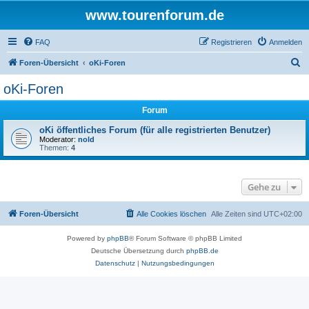
www.tourenforum.de
FAQ
Registrieren
Anmelden
S
Foren-Übersicht
oKi-Foren
u
oKi-Foren
c
Forum
h
e
oKi öffentliches Forum (für alle registrierten Benutzer)
Moderator:
nold
Themen:
4
Gehe zu
Foren-Übersicht
Alle Cookies löschen
Alle Zeiten sind
UTC+02:00
Powered by
phpBB
® Forum Software © phpBB Limited
Deutsche Übersetzung durch
phpBB.de
Datenschutz
|
Nutzungsbedingungen