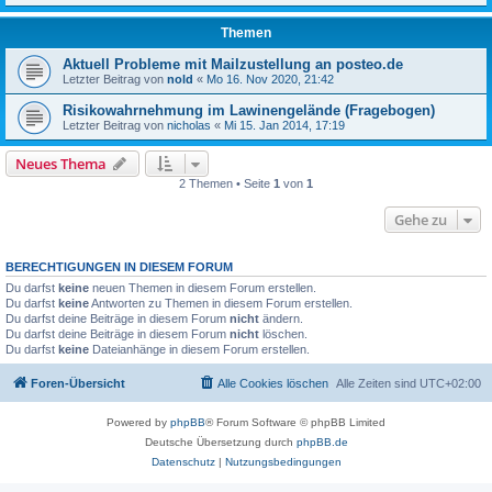
Themen
Aktuell Probleme mit Mailzustellung an posteo.de
Letzter Beitrag von
nold
«
Mo 16. Nov 2020, 21:42
Risikowahrnehmung im Lawinengelände (Fragebogen)
Letzter Beitrag von
nicholas
«
Mi 15. Jan 2014, 17:19
Neues Thema
2 Themen • Seite
1
von
1
Gehe zu
BERECHTIGUNGEN IN DIESEM FORUM
Du darfst
keine
neuen Themen in diesem Forum erstellen.
Du darfst
keine
Antworten zu Themen in diesem Forum erstellen.
Du darfst deine Beiträge in diesem Forum
nicht
ändern.
Du darfst deine Beiträge in diesem Forum
nicht
löschen.
Du darfst
keine
Dateianhänge in diesem Forum erstellen.
Foren-Übersicht
Alle Cookies löschen
Alle Zeiten sind
UTC+02:00
Powered by
phpBB
® Forum Software © phpBB Limited
Deutsche Übersetzung durch
phpBB.de
Datenschutz
|
Nutzungsbedingungen