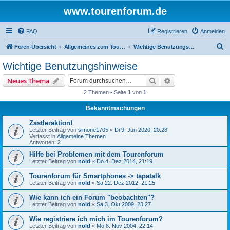
www.tourenforum.de
FAQ
Registrieren
Anmelden
S
Foren-Übersicht
Allgemeines zum Tourenforum
Wichtige Benutzungshinweise
u
Wichtige Benutzungshinweise
c
Suche
Erweiterte Suche
Neues Thema
h
2 Themen • Seite
1
von
1
e
Bekanntmachungen
Zastleraktion!
Letzter Beitrag von
simone1705
«
Di 9. Jun 2020, 20:28
Verfasst in
Allgemeine Themen
Antworten:
2
Hilfe bei Problemen mit dem Tourenforum
Letzter Beitrag von
nold
«
Do 4. Dez 2014, 21:19
Tourenforum für Smartphones -> tapatalk
Letzter Beitrag von
nold
«
Sa 22. Dez 2012, 21:25
Wie kann ich ein Forum "beobachten"?
Letzter Beitrag von
nold
«
Sa 3. Okt 2009, 23:27
Wie registriere ich mich im Tourenforum?
Letzter Beitrag von
nold
«
Mo 8. Nov 2004, 22:14