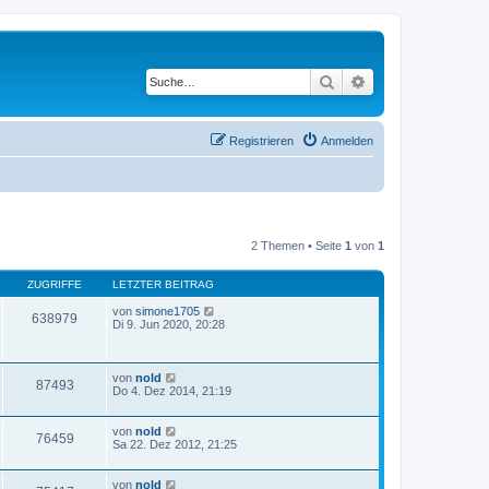
Suche
Erweiterte Suche
Registrieren
Anmelden
2 Themen • Seite
1
von
1
ZUGRIFFE
LETZTER BEITRAG
von
simone1705
638979
Di 9. Jun 2020, 20:28
von
nold
87493
Do 4. Dez 2014, 21:19
von
nold
76459
Sa 22. Dez 2012, 21:25
von
nold