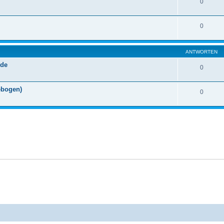
0
0
ANTWORTEN
.de
0
ebogen)
0