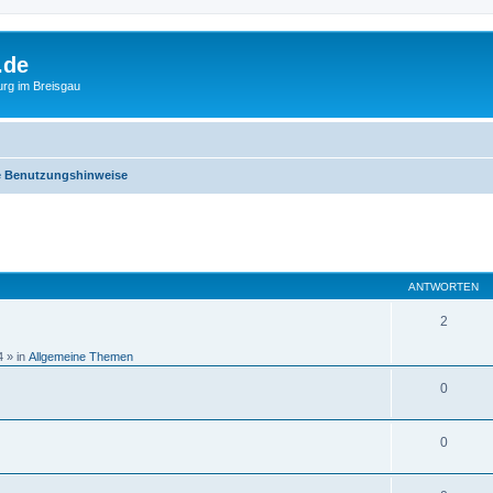
.de
urg im Breisgau
e Benutzungshinweise
eiterte Suche
ANTWORTEN
2
4
» in
Allgemeine Themen
0
0