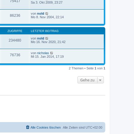
75417
Sa 3. Okt 2009, 23:27
von
nold
86236
Mo 8. Nov 2004, 22:14
ZUGRIFFE
LETZTER BEITRAG
von
nold
234480
Mo 16. Nov 2020, 21:42
von
nicholas
76736
Mi 15. Jan 2014, 17:19
2 Themen • Seite
1
von
1
Gehe zu
Alle Cookies löschen
Alle Zeiten sind
UTC+02:00