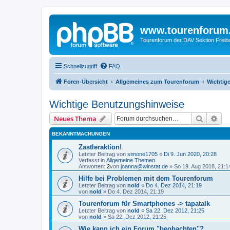
www.tourenforum
Tourenforum der DAV Sektion Freib
Schnellzugriff
FAQ
Foren-Übersicht
Allgemeines zum Tourenforum
Wichtig
Wichtige Benutzungshinweise
Suche
Erw
Neues Thema
BEKANNTMACHUNGEN
Zastleraktion!
Letzter Beitrag von
simone1705
«
Di 9. Jun 2020, 20:28
Verfasst in
Allgemeine Themen
Antworten:
2
von
joanna@winstat.de
»
So 19. Aug 2018, 21:1
Hilfe bei Problemen mit dem Tourenforum
Letzter Beitrag von
nold
«
Do 4. Dez 2014, 21:19
von
nold
»
Do 4. Dez 2014, 21:19
Tourenforum für Smartphones -> tapatalk
Letzter Beitrag von
nold
«
Sa 22. Dez 2012, 21:25
von
nold
»
Sa 22. Dez 2012, 21:25
Wie kann ich ein Forum "beobachten"?