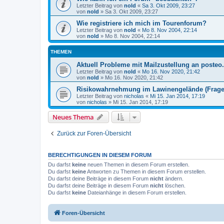
Letzter Beitrag von
nold
«
Sa 3. Okt 2009, 23:27
von
nold
»
Sa 3. Okt 2009, 23:27
Wie registriere ich mich im Tourenforum?
Letzter Beitrag von
nold
«
Mo 8. Nov 2004, 22:14
von
nold
»
Mo 8. Nov 2004, 22:14
THEMEN
Aktuell Probleme mit Mailzustellung an posteo
Letzter Beitrag von
nold
«
Mo 16. Nov 2020, 21:42
von
nold
»
Mo 16. Nov 2020, 21:42
Risikowahrnehmung im Lawinengelände (Frag
Letzter Beitrag von
nicholas
«
Mi 15. Jan 2014, 17:19
von
nicholas
»
Mi 15. Jan 2014, 17:19
Neues Thema
Zurück zur Foren-Übersicht
BERECHTIGUNGEN IN DIESEM FORUM
Du darfst
keine
neuen Themen in diesem Forum erstellen.
Du darfst
keine
Antworten zu Themen in diesem Forum erstellen.
Du darfst deine Beiträge in diesem Forum
nicht
ändern.
Du darfst deine Beiträge in diesem Forum
nicht
löschen.
Du darfst
keine
Dateianhänge in diesem Forum erstellen.
Foren-Übersicht