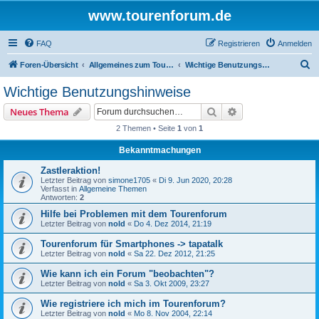
www.tourenforum.de
FAQ
Registrieren
Anmelden
S
Foren-Übersicht
Allgemeines zum Tourenforum
Wichtige Benutzungshinweise
u
Wichtige Benutzungshinweise
c
Suche
Erweiterte Suche
Neues Thema
h
2 Themen • Seite
1
von
1
e
Bekanntmachungen
Zastleraktion!
Letzter Beitrag von
simone1705
«
Di 9. Jun 2020, 20:28
Verfasst in
Allgemeine Themen
Antworten:
2
Hilfe bei Problemen mit dem Tourenforum
Letzter Beitrag von
nold
«
Do 4. Dez 2014, 21:19
Tourenforum für Smartphones -> tapatalk
Letzter Beitrag von
nold
«
Sa 22. Dez 2012, 21:25
Wie kann ich ein Forum "beobachten"?
Letzter Beitrag von
nold
«
Sa 3. Okt 2009, 23:27
Wie registriere ich mich im Tourenforum?
Letzter Beitrag von
nold
«
Mo 8. Nov 2004, 22:14