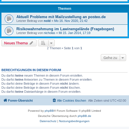
Themen
Aktuell Probleme mit Mailzustellung an posteo.de
Letzter Beitrag von
nold
«
Mo 16. Nov 2020, 21:42
Risikowahrnehmung im Lawinengelände (Fragebogen)
Letzter Beitrag von
nicholas
«
Mi 15. Jan 2014, 17:19
Neues Thema
2 Themen • Seite
1
von
1
Gehe zu
BERECHTIGUNGEN IN DIESEM FORUM
Du darfst
keine
neuen Themen in diesem Forum erstellen.
Du darfst
keine
Antworten zu Themen in diesem Forum erstellen.
Du darfst deine Beiträge in diesem Forum
nicht
ändern.
Du darfst deine Beiträge in diesem Forum
nicht
löschen.
Du darfst
keine
Dateianhänge in diesem Forum erstellen.
Foren-Übersicht
Alle Cookies löschen
Alle Zeiten sind
UTC+02:00
Powered by
phpBB
® Forum Software © phpBB Limited
Deutsche Übersetzung durch
phpBB.de
Datenschutz
|
Nutzungsbedingungen