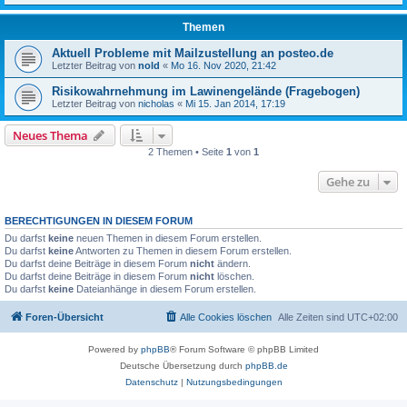
Themen
Aktuell Probleme mit Mailzustellung an posteo.de
Letzter Beitrag von
nold
«
Mo 16. Nov 2020, 21:42
Risikowahrnehmung im Lawinengelände (Fragebogen)
Letzter Beitrag von
nicholas
«
Mi 15. Jan 2014, 17:19
Neues Thema
2 Themen • Seite
1
von
1
Gehe zu
BERECHTIGUNGEN IN DIESEM FORUM
Du darfst
keine
neuen Themen in diesem Forum erstellen.
Du darfst
keine
Antworten zu Themen in diesem Forum erstellen.
Du darfst deine Beiträge in diesem Forum
nicht
ändern.
Du darfst deine Beiträge in diesem Forum
nicht
löschen.
Du darfst
keine
Dateianhänge in diesem Forum erstellen.
Foren-Übersicht
Alle Cookies löschen
Alle Zeiten sind
UTC+02:00
Powered by
phpBB
® Forum Software © phpBB Limited
Deutsche Übersetzung durch
phpBB.de
Datenschutz
|
Nutzungsbedingungen