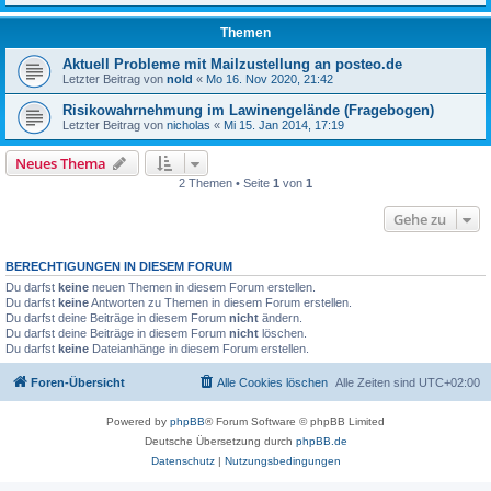
Themen
Aktuell Probleme mit Mailzustellung an posteo.de
Letzter Beitrag von
nold
«
Mo 16. Nov 2020, 21:42
Risikowahrnehmung im Lawinengelände (Fragebogen)
Letzter Beitrag von
nicholas
«
Mi 15. Jan 2014, 17:19
Neues Thema
2 Themen • Seite
1
von
1
Gehe zu
BERECHTIGUNGEN IN DIESEM FORUM
Du darfst
keine
neuen Themen in diesem Forum erstellen.
Du darfst
keine
Antworten zu Themen in diesem Forum erstellen.
Du darfst deine Beiträge in diesem Forum
nicht
ändern.
Du darfst deine Beiträge in diesem Forum
nicht
löschen.
Du darfst
keine
Dateianhänge in diesem Forum erstellen.
Foren-Übersicht
Alle Cookies löschen
Alle Zeiten sind
UTC+02:00
Powered by
phpBB
® Forum Software © phpBB Limited
Deutsche Übersetzung durch
phpBB.de
Datenschutz
|
Nutzungsbedingungen