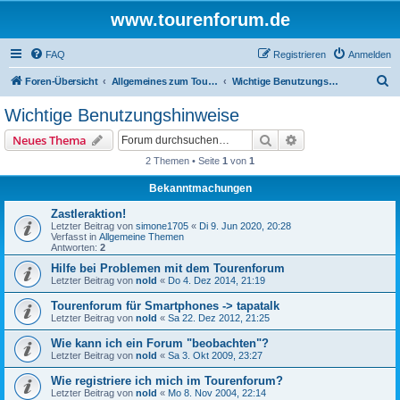
www.tourenforum.de
FAQ
Registrieren
Anmelden
S
Foren-Übersicht
Allgemeines zum Tourenforum
Wichtige Benutzungshinweise
u
Wichtige Benutzungshinweise
c
Suche
Erweiterte Suche
Neues Thema
h
2 Themen • Seite
1
von
1
e
Bekanntmachungen
Zastleraktion!
Letzter Beitrag von
simone1705
«
Di 9. Jun 2020, 20:28
Verfasst in
Allgemeine Themen
Antworten:
2
Hilfe bei Problemen mit dem Tourenforum
Letzter Beitrag von
nold
«
Do 4. Dez 2014, 21:19
Tourenforum für Smartphones -> tapatalk
Letzter Beitrag von
nold
«
Sa 22. Dez 2012, 21:25
Wie kann ich ein Forum "beobachten"?
Letzter Beitrag von
nold
«
Sa 3. Okt 2009, 23:27
Wie registriere ich mich im Tourenforum?
Letzter Beitrag von
nold
«
Mo 8. Nov 2004, 22:14