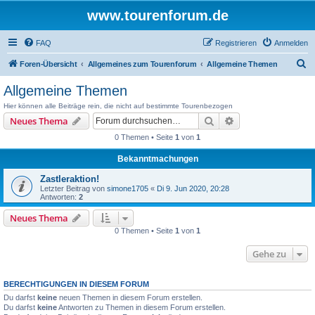
www.tourenforum.de
FAQ
Registrieren
Anmelden
S
Foren-Übersicht
Allgemeines zum Tourenforum
Allgemeine Themen
u
Allgemeine Themen
c
Hier können alle Beiträge rein, die nicht auf bestimmte Tourenbezogen
h
Suche
Erweiterte Suche
Neues Thema
e
0 Themen • Seite
1
von
1
Bekanntmachungen
Zastleraktion!
Letzter Beitrag von
simone1705
«
Di 9. Jun 2020, 20:28
Antworten:
2
Neues Thema
0 Themen • Seite
1
von
1
Gehe zu
BERECHTIGUNGEN IN DIESEM FORUM
Du darfst
keine
neuen Themen in diesem Forum erstellen.
Du darfst
keine
Antworten zu Themen in diesem Forum erstellen.