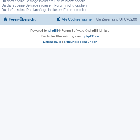
Du darfst deine Beiträge in diesem Forum
nicht
ändern.
Du darfst deine Beiträge in diesem Forum
nicht
löschen.
Du darfst
keine
Dateianhänge in diesem Forum erstellen.
Foren-Übersicht
Alle Cookies löschen
Alle Zeiten sind
UTC+02:00
Powered by
phpBB
® Forum Software © phpBB Limited
Deutsche Übersetzung durch
phpBB.de
Datenschutz
|
Nutzungsbedingungen