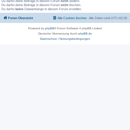
Du darfst deine Beiträge in diesem Forum
nicht
ändern.
Du darfst deine Beiträge in diesem Forum
nicht
löschen.
Du darfst
keine
Dateianhänge in diesem Forum erstellen.
Foren-Übersicht
Alle Cookies löschen
Alle Zeiten sind
UTC+02:00
Powered by
phpBB
® Forum Software © phpBB Limited
Deutsche Übersetzung durch
phpBB.de
Datenschutz
|
Nutzungsbedingungen