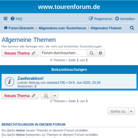
www.tourenforum.de
FAQ
Registrieren
Anmelden
S
Foren-Übersicht
Allgemeines zum Tourenforum
Allgemeine Themen
u
Allgemeine Themen
c
Hier können alle Beiträge rein, die nicht auf bestimmte Tourenbezogen
h
Suche
Erweiterte Suche
Neues Thema
e
0 Themen • Seite
1
von
1
Bekanntmachungen
Zastleraktion!
Letzter Beitrag von
simone1705
«
Di 9. Jun 2020, 20:28
Antworten:
2
Neues Thema
0 Themen • Seite
1
von
1
Gehe zu
BERECHTIGUNGEN IN DIESEM FORUM
Du darfst
keine
neuen Themen in diesem Forum erstellen.
Du darfst
keine
Antworten zu Themen in diesem Forum erstellen.